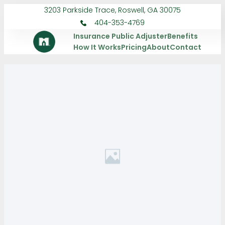
3203 Parkside Trace, Roswell, GA 30075
404-353-4769
Insurance Public Adjuster
Benefits
How It Works
Pricing
About
Contact